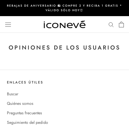
Saltar
REBAJAS DE ANIVERSARIO 🛍️ COMPRE 2 Y RECIBA 1 GRATIS *
al
VÁLIDO SÓLO HOY⏰
contenido
OPINIONES DE LOS USUARIOS
ENLACES ÚTILES
Buscar
Quiénes somos
Preguntas frecuentes
Seguimiento del pedido